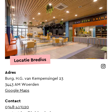
Locatie Bredius
Volg 
Adres
Burg. H.G. van Kempensingel 23
3443 AM Woerden
Google Maps
Contact
0348-413120