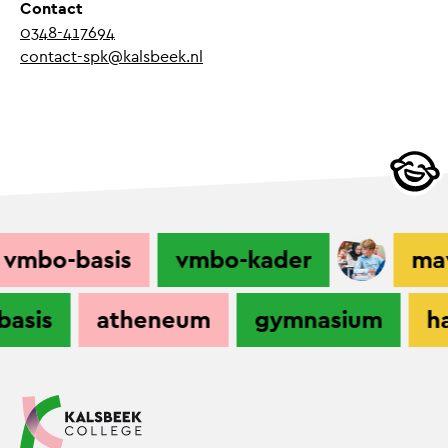
Contact
0348-417694
contact-spk@kalsbeek.nl
vmbo-basis
vmbo-kader
mav
-basis
atheneum
gymnasium