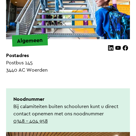
Algemeen
Volg ons op 
Volg ons
Volg 
Postadres
Postbus 145
3440 AC Woerden
Noodnummer
Bij calamiteiten buiten schooluren kunt u direct
contact opnemen met ons noodnummer
0348 – 404 958