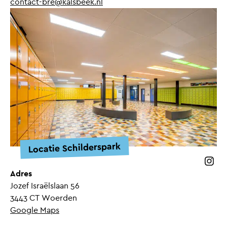
contact-bre@kalsbeek.nl
Locatie Schilderspark
Volg 
Adres
Jozef Israëlslaan 56
3443 CT Woerden
Google Maps