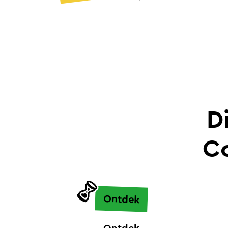
D
Co
Ontdek