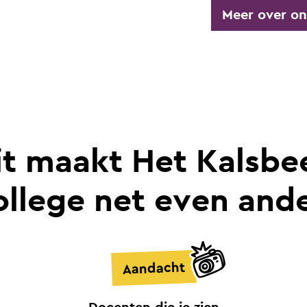
Meer over on
it maakt Het Kalsbe
llege net even and
Aandacht