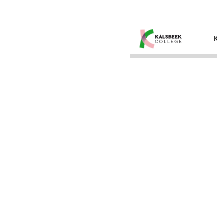
Overslaan en inhoud weergeven
OVER HET
KALSBEEK
COLLEGE
Het Kalsbeek College is een school 