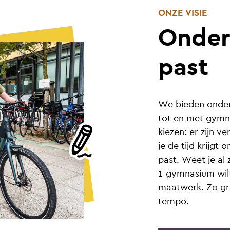
ONZE VISIE
Onderw
past
We bieden onderw
tot en met gymna
kiezen: er zijn v
je de tijd krijgt
past. Weet je al
1-gymnasium wil
maatwerk. Zo gro
tempo.