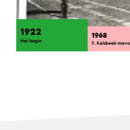
1922
1968
Het begin
F. Kalsbeek-mav