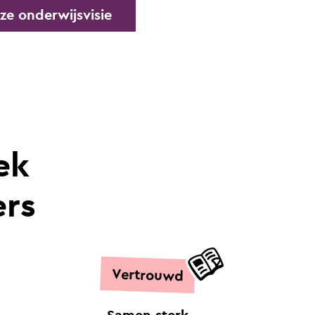
ze onderwijsvisie
ek
ers
Vertrouwd