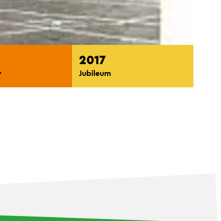
2017
w
Jubileum