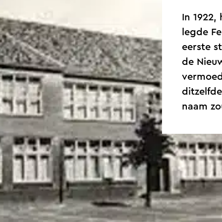
In 1922, 
legde Fe
eerste 
de Nieuw
vermoede
ditzelfd
naam zo