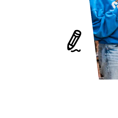
at dan
 alleen.
 werkt
n.