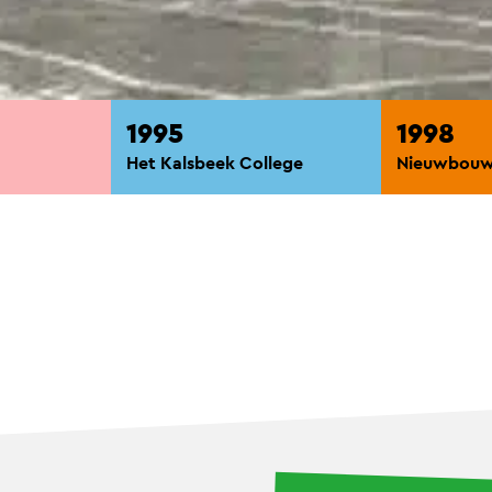
1995
1998
o
Het Kalsbeek College
Nieuwbou