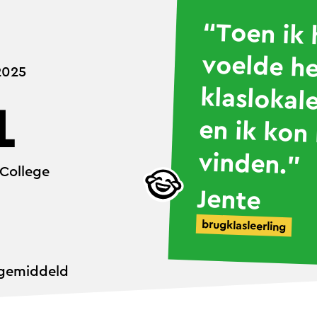
%
“Toen ik
voelde he
klaslokale
en ik kon
2025
1
vinden.”
 College
Jente
brugklasleerling
 gemiddeld