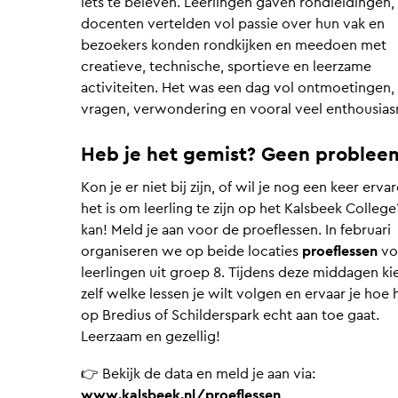
iets te beleven. Leerlingen gaven rondleidingen,
docenten vertelden vol passie over hun vak en
bezoekers konden rondkijken en meedoen met
creatieve, technische, sportieve en leerzame
activiteiten. Het was een dag vol ontmoetingen,
vragen, verwondering en vooral veel enthousia
Heb je het gemist? Geen problee
Kon je er niet bij zijn, of wil je nog een keer erv
het is om leerling te zijn op het Kalsbeek College
kan! Meld je aan voor de proeflessen. In februari
organiseren we op beide locaties
proeflessen
vo
leerlingen uit groep 8. Tijdens deze middagen kie
zelf welke lessen je wilt volgen en ervaar je hoe 
op Bredius of Schilderspark echt aan toe gaat.
Leerzaam en gezellig!
👉 Bekijk de data en meld je aan via:
www.kalsbeek.nl/proeflessen