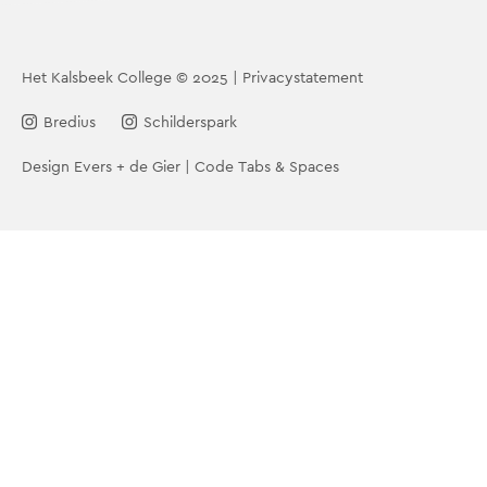
Onze visie
Groeiportaal
Nieuws
Het Kalsbeek College © 2025
Privacystatement
Werken bij
Bredius
Schilderspark
Contact
Design
Evers + de Gier
Code
Tabs & Spaces