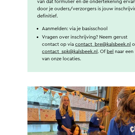
van dat formulier en de ondertekening erva
door je ouders/verzorgers is jouw inschrijv
definitief.
Aanmelden: via je basisschool
Vragen over inschrijving? Neem gerust
contact op via
contact_bre@kalsbeek.nl
o
contact_spk@kalsbeek.nl
. Of
bel
naar een
van onze locaties.