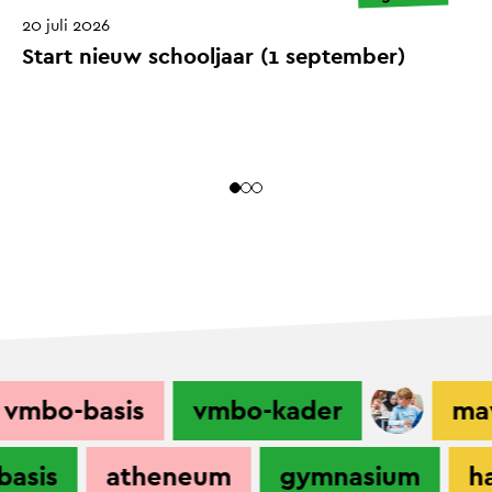
20 juli 2026
Start nieuw schooljaar (1 september)
0
L
g
bo-basis
vmbo-kader
mavo
o-basis
atheneum
gymnasium