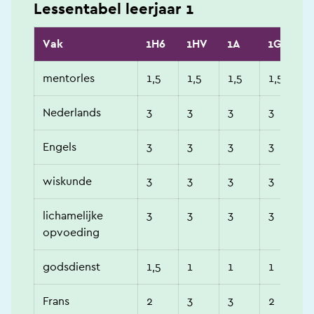
Lessentabel leerjaar 1
Vak
1H6
1HV
1A
1G
mentorles
1,5
1,5
1,5
1,5
Nederlands
3
3
3
3
Engels
3
3
3
3
wiskunde
3
3
3
3
lichamelijke
3
3
3
3
opvoeding
godsdienst
1,5
1
1
1
Frans
2
3
3
2