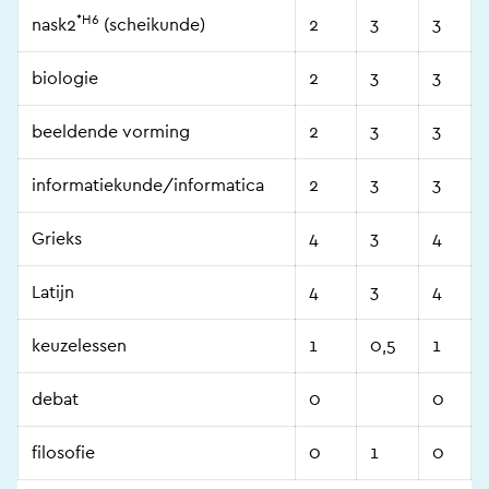
*H6
nask2
(scheikunde)
2
3
3
biologie
2
3
3
beeldende vorming
2
3
3
informatiekunde/informatica
2
3
3
Grieks
4
3
4
Latijn
4
3
4
keuzelessen
1
0,5
1
debat
0
0
filosofie
0
1
0