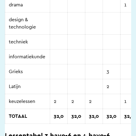
drama
1
design &
technologie
techniek
informatiekunde
Grieks
3
Latijn
2
keuzelessen
2
2
2
1
TOTAAL
32,0
32,0
32,0
32,0
32,0
Lessentabel 3 havo-6 en 4 havo-6