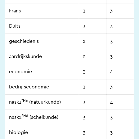
Frans
3
3
Duits
3
3
geschiedenis
2
3
aardrijkskunde
2
3
economie
3
4
bedrijfseconomie
3
3
*H6
nask1
(natuurkunde)
3
4
*H6
nask2
(scheikunde)
3
3
biologie
3
3