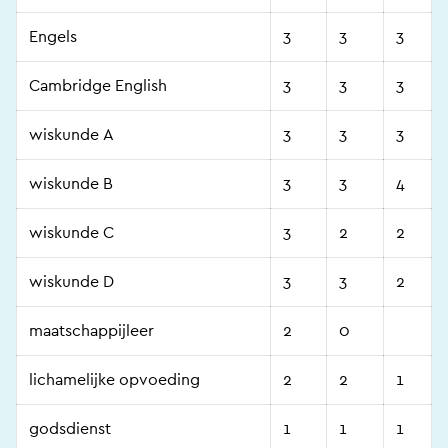
Engels
3
3
3
Cambridge English
3
3
3
wiskunde A
3
3
3
wiskunde B
3
3
4
wiskunde C
3
2
2
wiskunde D
3
3
2
maatschappijleer
2
0
lichamelijke opvoeding
2
2
1
godsdienst
1
1
1