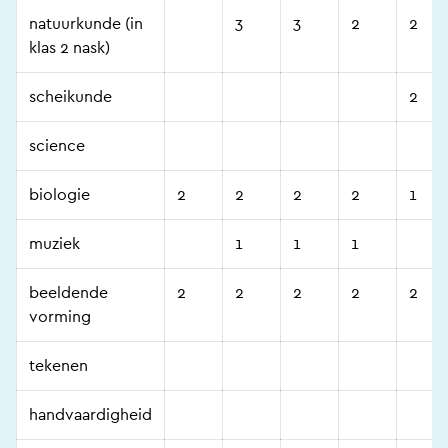
natuurkunde (in
3
3
2
2
klas 2 nask)
scheikunde
2
science
biologie
2
2
2
2
1
muziek
1
1
1
beeldende
2
2
2
2
2
vorming
tekenen
handvaardigheid