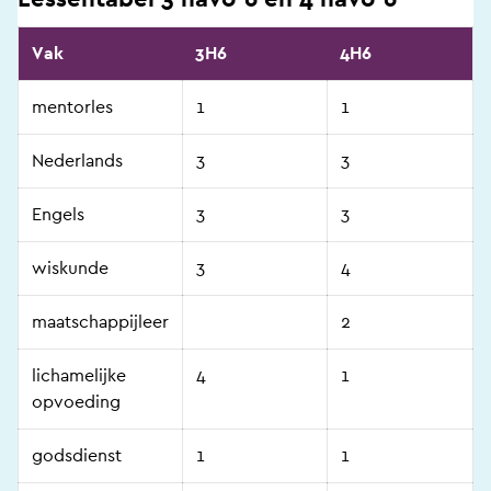
Vak
3H6
4H6
mentorles
1
1
Nederlands
3
3
Engels
3
3
wiskunde
3
4
maatschappijleer
2
lichamelijke
4
1
opvoeding
godsdienst
1
1