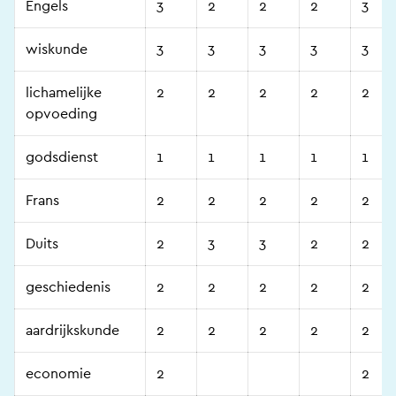
Engels
3
2
2
2
3
wiskunde
3
3
3
3
3
lichamelijke
2
2
2
2
2
opvoeding
godsdienst
1
1
1
1
1
Frans
2
2
2
2
2
Duits
2
3
3
2
2
geschiedenis
2
2
2
2
2
aardrijkskunde
2
2
2
2
2
economie
2
2