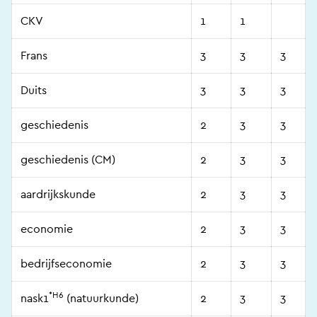
CKV
1
1
Frans
3
3
3
Duits
3
3
3
geschiedenis
2
3
3
geschiedenis (CM)
2
3
3
aardrijkskunde
2
3
3
economie
2
3
3
bedrijfseconomie
2
3
3
*H6
nask1
(natuurkunde)
2
3
3