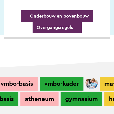
Onderbouw en bovenbouw
Overgangsregels
bo-basis
vmbo-kader
mavo
o-basis
atheneum
gymnasium