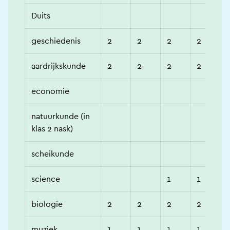
Duits
geschiedenis
2
2
2
2
aardrijkskunde
2
2
2
2
economie
natuurkunde (in
klas 2 nask)
scheikunde
science
1
1
biologie
2
2
2
2
muziek
1
1
1
1