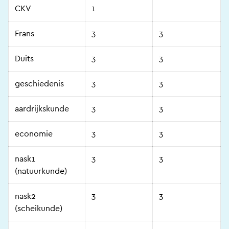
CKV
1
Frans
3
3
Duits
3
3
geschiedenis
3
3
aardrijkskunde
3
3
economie
3
3
nask1
3
3
(natuurkunde)
nask2
3
3
(scheikunde)