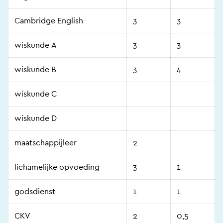
Cambridge English
3
3
wiskunde A
3
3
wiskunde B
3
4
wiskunde C
wiskunde D
maatschappijleer
2
lichamelijke opvoeding
3
1
godsdienst
1
1
CKV
2
0,5