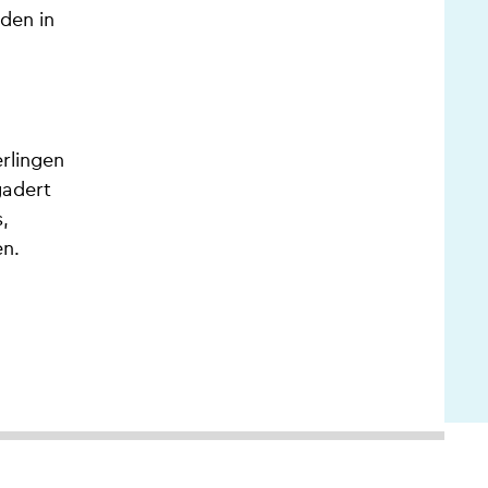
nden in
rlingen
gadert
,
en.