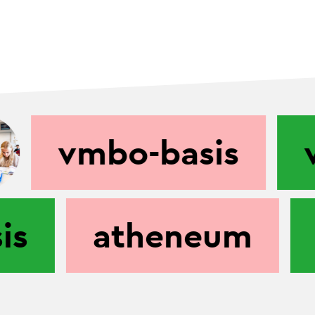
vmbo-basis
v
sis
atheneum