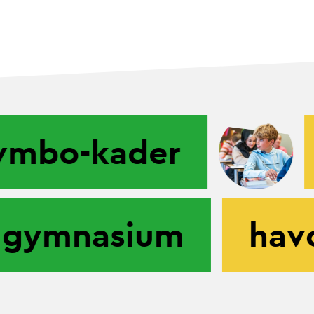
mbo-kader
gymnasium
ha