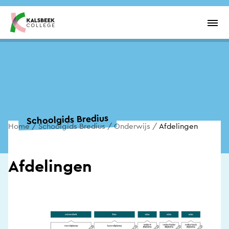
Overslaan en inhoud weergeven
Men
Schoolgids Bredius
Home
Schoolgids Bredius
Onderwijs
Afdelingen
Afdelingen